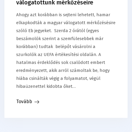
válogatottunk mérkőzéseire
Ahogy azt korábban is sejteni lehetett, hamar
elkapkodták a magyar válogatott mérkőzésésire
szóló Eb jegyeket. Szerda 2 órától (egyes
beszámolók szerint a szemfülesebbek már
korábban) tudtak belépőt vásárolni a
szurkolók az UEFA értékesítési oldalán. A
hatalmas érdeklődés sok csalódott embert
eredményezett, akik arról számoltak be, hogy
hiába csinálták végig a folyamatot, végül
hibaüzenettel kidobta őket…
Tovább