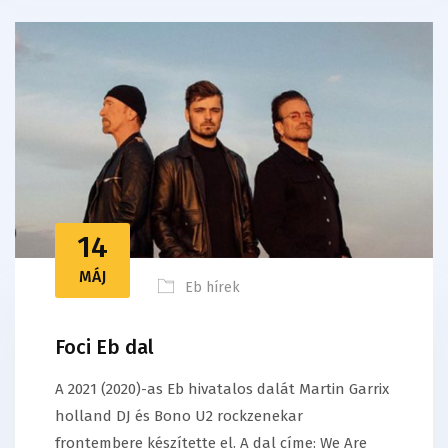
14
MÁJ
Eb hírek
Foci Eb dal
A 2021 (2020)-as Eb hivatalos dalát Martin Garrix
holland DJ és Bono U2 rockzenekar
frontembere készítette el. A dal címe: We Are