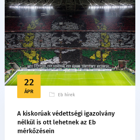
22
ÁPR
Eb hírek
A kiskorúak védettségi igazolvány
nélkül is ott lehetnek az Eb
mérkőzésein