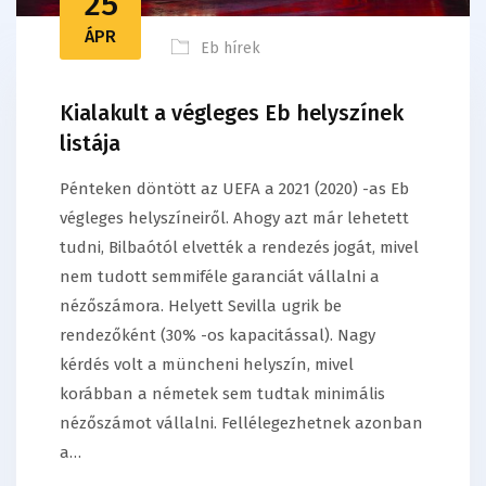
25
ÁPR
Eb hírek
Kialakult a végleges Eb helyszínek
listája
Pénteken döntött az UEFA a 2021 (2020) -as Eb
végleges helyszíneiről. Ahogy azt már lehetett
tudni, Bilbaótól elvették a rendezés jogát, mivel
nem tudott semmiféle garanciát vállalni a
nézőszámora. Helyett Sevilla ugrik be
rendezőként (30% -os kapacitással). Nagy
kérdés volt a müncheni helyszín, mivel
korábban a németek sem tudtak minimális
nézőszámot vállalni. Fellélegezhetnek azonban
a…