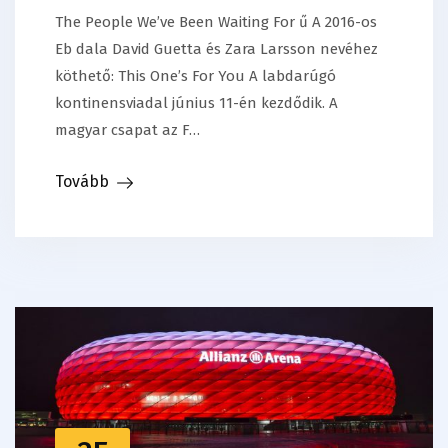
The People We’ve Been Waiting For ű A 2016-os
Eb dala David Guetta és Zara Larsson nevéhez
köthető: This One’s For You A labdarúgó
kontinensviadal június 11-én kezdődik. A
magyar csapat az F…
Tovább