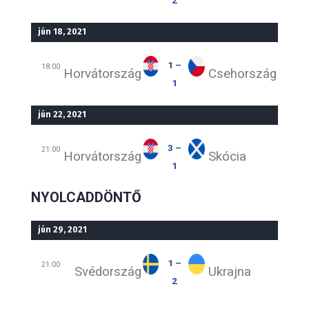
jún 18, 2021
1 –
18:00
Horvátország
Csehország
1
jún 22, 2021
3 –
21:00
Horvátország
Skócia
1
NYOLCADDÖNTŐ
jún 29, 2021
1 –
21:00
Svédország
Ukrajna
2