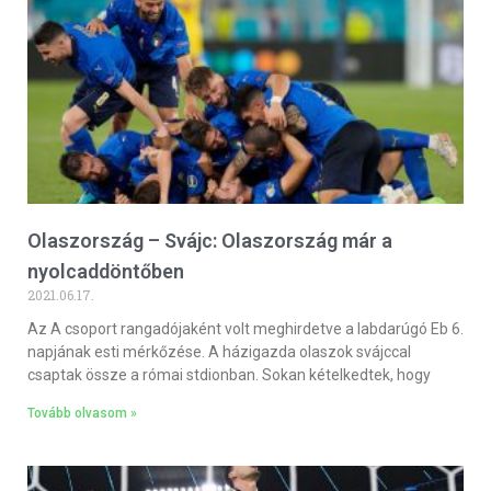
Olaszország – Svájc: Olaszország már a
nyolcaddöntőben
2021.06.17.
Az A csoport rangadójaként volt meghirdetve a labdarúgó Eb 6.
napjának esti mérkőzése. A házigazda olaszok svájccal
csaptak össze a római stdionban. Sokan kételkedtek, hogy
Tovább olvasom »