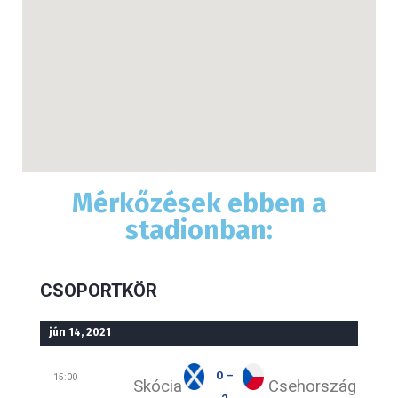
Mérkőzések ebben a
stadionban:
CSOPORTKÖR
jún 14, 2021
0 –
15:00
Skócia
Csehország
2