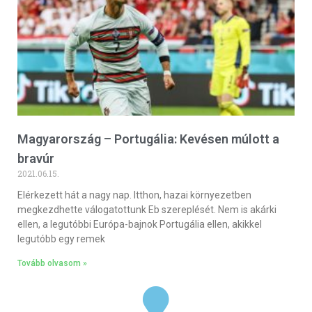
Magyarország – Portugália: Kevésen múlott a
bravúr
2021.06.15.
Elérkezett hát a nagy nap. Itthon, hazai környezetben
megkezdhette válogatottunk Eb szereplését. Nem is akárki
ellen, a legutóbbi Európa-bajnok Portugália ellen, akikkel
legutóbb egy remek
Tovább olvasom »