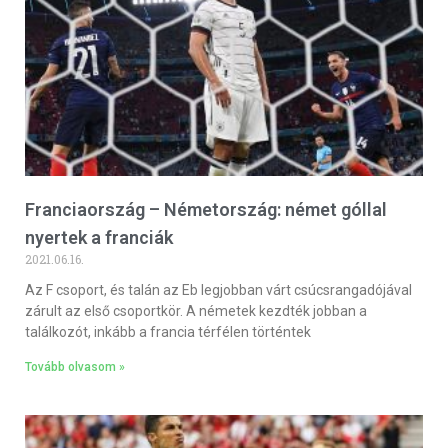
Franciaország – Németország: német góllal
nyertek a franciák
2021.06.16.
Az F csoport, és talán az Eb legjobban várt csúcsrangadójával
zárult az első csoportkör. A németek kezdték jobban a
találkozót, inkább a francia térfélen történtek
Tovább olvasom »