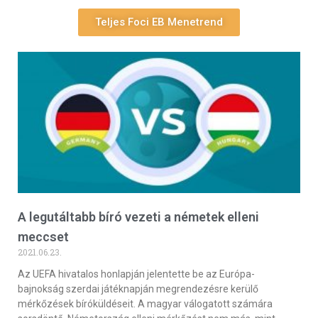
Teljes Foci EB Menetrend
A legutáltabb bíró vezeti a németek elleni
meccset
2021.06.23.
Az UEFA hivatalos honlapján jelentette be az Európa-
bajnokság szerdai játéknapján megrendezésre kerülő
mérkőzések bíróküldéseit. A magyar válogatott számára