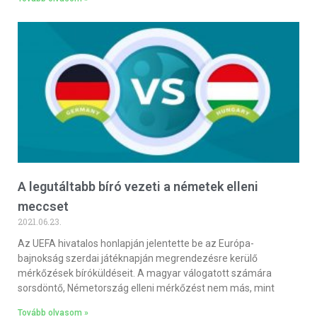
A legutáltabb bíró vezeti a németek elleni
meccset
2021.06.23.
Az UEFA hivatalos honlapján jelentette be az Európa-
bajnokság szerdai játéknapján megrendezésre kerülő
mérkőzések bíróküldéseit. A magyar válogatott számára
sorsdöntő, Németország elleni mérkőzést nem más, mint
Tovább olvasom »