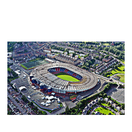
maga 117 évével.