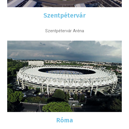
Szentpétervár
Szentpétervár Aréna
Róma