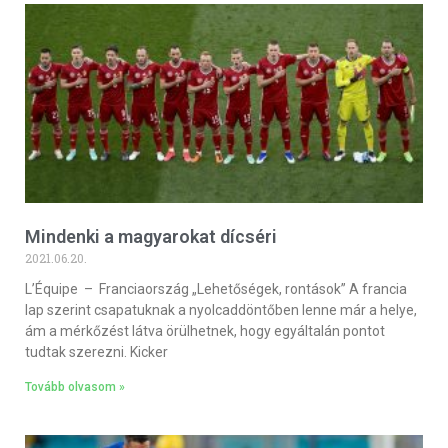
Mindenki a magyarokat dícséri
2021.06.20.
L’Équipe – Franciaország „Lehetőségek, rontások” A francia
lap szerint csapatuknak a nyolcaddöntőben lenne már a helye,
ám a mérkőzést látva örülhetnek, hogy egyáltalán pontot
tudtak szerezni. Kicker
Tovább olvasom »