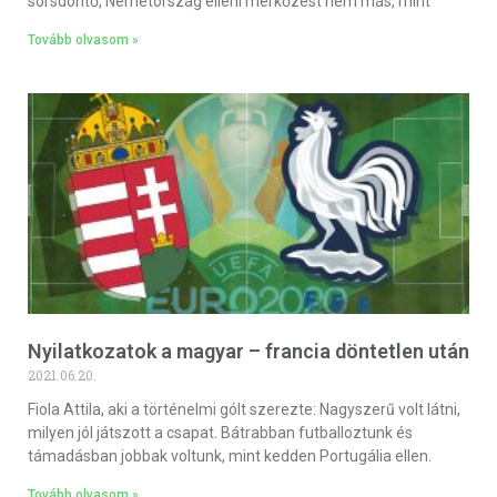
sorsdöntő, Németország elleni mérkőzést nem más, mint
Tovább olvasom »
Nyilatkozatok a magyar – francia döntetlen után
2021.06.20.
Fiola Attila, aki a történelmi gólt szerezte: Nagyszerű volt látni,
milyen jól játszott a csapat. Bátrabban futballoztunk és
támadásban jobbak voltunk, mint kedden Portugália ellen.
Tovább olvasom »