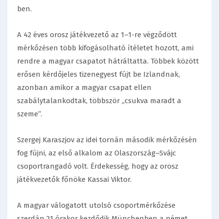
ben.
A 42 éves orosz játékvezető az 1–1-re végződött
mérkőzésen több kifogásolható ítéletet hozott, ami
rendre a magyar csapatot hátráltatta. Többek között
erősen kérdőjeles tizenegyest fújt be Izlandnak,
azonban amikor a magyar csapat ellen
szabálytalankodtak, többször „csukva maradt a
szeme”.
Szergej Karaszjov az idei tornán második mérkőzésén
fog fújni, az első alkalom az Olaszország–Svájc
csoportrangadó volt. Érdekesség, hogy az orosz
játékvezetők főnöke Kassai Viktor.
A magyar válogatott utolsó csoportmérkőzése
szerdán 21 órakor kezdődik Münchenben a német