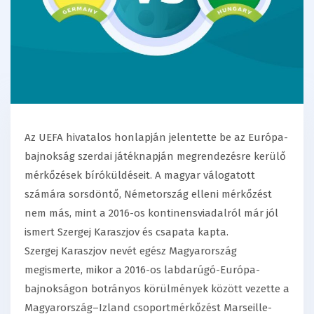
Az UEFA hivatalos honlapján jelentette be az Európa-
bajnokság szerdai játéknapján megrendezésre kerülő
mérkőzések bíróküldéseit. A magyar válogatott
számára sorsdöntő, Németország elleni mérkőzést
nem más, mint a 2016-os kontinensviadalról már jól
ismert Szergej Karaszjov és csapata kapta.
Szergej Karaszjov nevét egész Magyarország
megismerte, mikor a 2016-os labdarúgó-Európa-
bajnokságon botrányos körülmények között vezette a
Magyarország–Izland csoportmérkőzést Marseille-