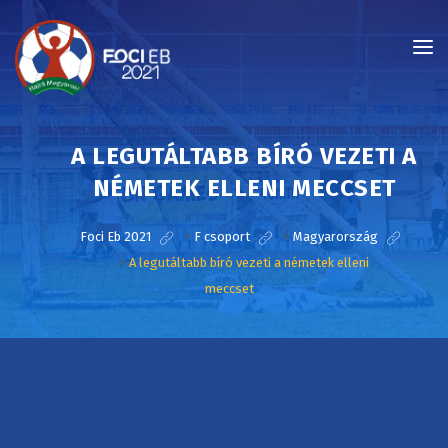
A LEGUTÁLTABB BÍRÓ VEZETI A
NÉMETEK ELLENI MECCSET
Foci Eb 2021
>
F csoport
>
Magyarország
>
A legutáltabb bíró vezeti a németek elleni
meccset