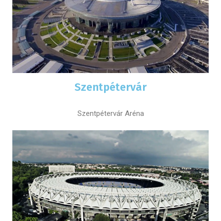
Szentpétervár
Szentpétervár Aréna