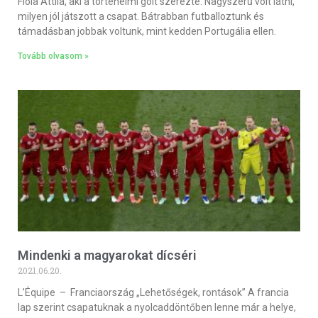
Fiola Attila, aki a történelmi gólt szerezte: Nagyszerű volt látni,
milyen jól játszott a csapat. Bátrabban futballoztunk és
támadásban jobbak voltunk, mint kedden Portugália ellen.
Tovább olvasom »
Mindenki a magyarokat dícséri
2021.06.20.
L’Équipe – Franciaország „Lehetőségek, rontások” A francia
lap szerint csapatuknak a nyolcaddöntőben lenne már a helye,