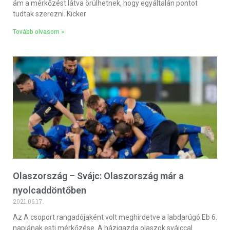
ám a mérkőzést látva örülhetnek, hogy egyáltalán pontot
tudtak szerezni. Kicker
Tovább olvasom »
Olaszország – Svájc: Olaszország már a
nyolcaddöntőben
2021.06.17.
Az A csoport rangadójaként volt meghirdetve a labdarúgó Eb 6.
napjának esti mérkőzése. A házigazda olaszok svájccal