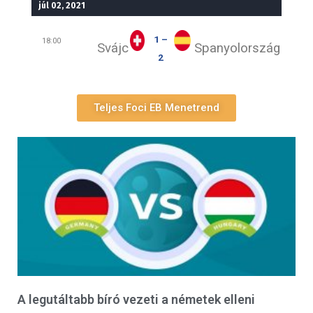
júl 02, 2021
1 –
18:00
Svájc
Spanyolország
2
Teljes Foci EB Menetrend
A legutáltabb bíró vezeti a németek elleni