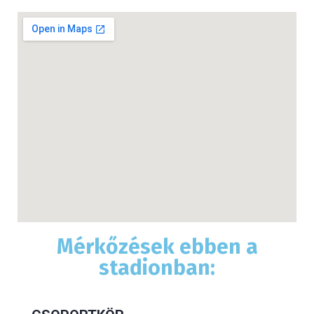
2002-ben a stadion eredeti szerkezetét elbontották,
az új 90 000 férőhelyes stadiont 2007 Július 7.-én
adták át, ezzel az új Wembley lett Európa második
legnagyobb stadionja.
A foci mellett számtalan könnyűzenei eseménynek,
és világsztár koncertjének ad otthont.
Mérkőzések ebben a
stadionban: