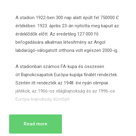
A stadion 1922-ben 300 nap alatt épült fel 750000 £
értékében. 1923. április 23-án nyitotta meg kapuit az
érdeklődők előtt. Az eredetileg 127 000 fő
befogadására alkalmas létesítmény az Angol
labdarúgó-válogatott otthona volt egészen 2000-ig.
A stadionban számos FA-kupa és összesen
öt Bajnokcsapatok Európa-kupája finálét rendeztek.
Szintén itt rendezték az 1948. évi nyári olimpiai
játékok, az 1966-os világbajnokság és az 1996-os
Európa-bajnokság döntőjét.
Az utolsó FA-kupa döntőt 2000. május 20-án
játszották.
Read more