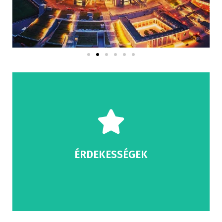
kapta, amin áll.
A nem hivatalos nevét a Krestovsky szigetről
otthona.
Kirov stadion néven ami 1990-ig volt a Zenit
A stadion helyén szintén egy stadion állt,
nyújtson, mint egy földre szállt űrhajó.
ÉRDEKESSÉGEK
volt az épülettel, hogy olyan látványt
A Japán tervező Kisho Kurokawa fő célja az
Stadionról:
Érdekességek a Krestovsky