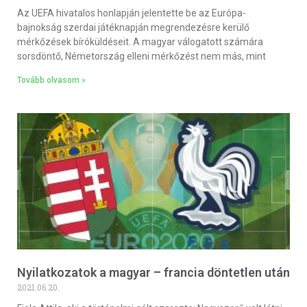
Az UEFA hivatalos honlapján jelentette be az Európa-
bajnokság szerdai játéknapján megrendezésre kerülő
mérkőzések bíróküldéseit. A magyar válogatott számára
sorsdöntő, Németország elleni mérkőzést nem más, mint
Tovább olvasom »
Nyilatkozatok a magyar – francia döntetlen után
2021.06.20.