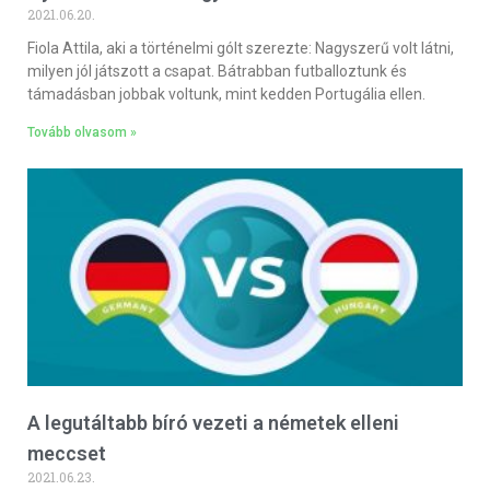
2021.06.20.
Fiola Attila, aki a történelmi gólt szerezte: Nagyszerű volt látni,
milyen jól játszott a csapat. Bátrabban futballoztunk és
támadásban jobbak voltunk, mint kedden Portugália ellen.
Tovább olvasom »
A legutáltabb bíró vezeti a németek elleni
meccset
2021.06.23.