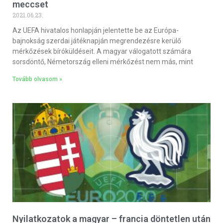
meccset
2021.06.23.
Az UEFA hivatalos honlapján jelentette be az Európa-
bajnokság szerdai játéknapján megrendezésre kerülő
mérkőzések bíróküldéseit. A magyar válogatott számára
sorsdöntő, Németország elleni mérkőzést nem más, mint
Tovább olvasom »
Nyilatkozatok a magyar – francia döntetlen után