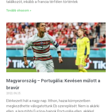
találkozót, inkább a francia térfélen történtek
Tovább olvasom »
Magyarország – Portugália: Kevésen múlott a
bravúr
2021.06.15.
Elérkezett hát a nagy nap. Itthon, hazai környezetben
megkezdhette válogatottunk Eb szereplését. Nem is akárki
ellen, a legutóbbi Európa-bajnok Portugália ellen, akikkel