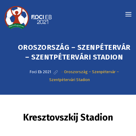
OROSZORSZÁG – SZENPÉTERVÁR
– SZENTPÉTERVÁRI STADION
Foci Eb 2021
>
Oroszország – Szenpétervár –
Szentpétervári Stadion
Kresztovszkij Stadion