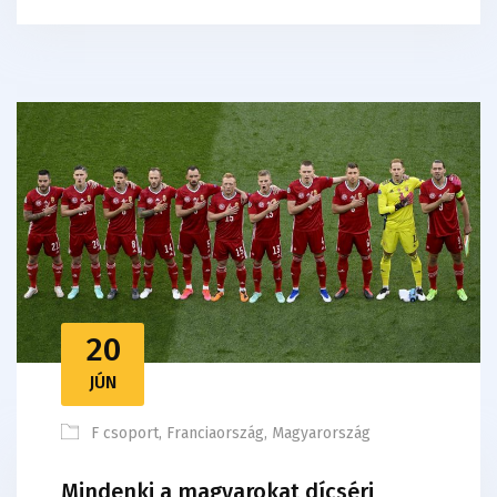
20
JÚN
F csoport
,
Franciaország
,
Magyarország
Mindenki a magyarokat dícséri