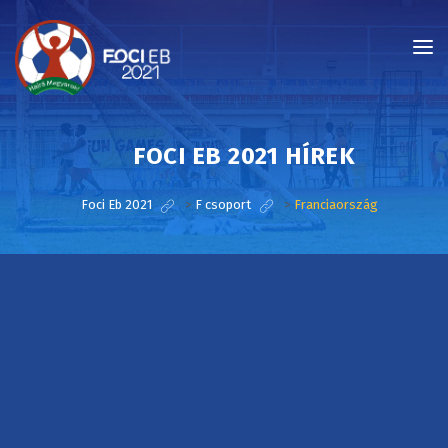
FOCI EB 2021 HÍREK
Foci Eb 2021
>
F csoport
>
Franciaország