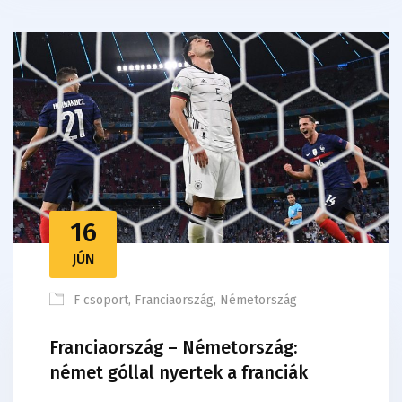
16
JÚN
F csoport
,
Franciaország
,
Németország
Franciaország – Németország:
német góllal nyertek a franciák