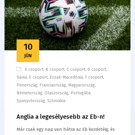
10
JÚN
A csoport
,
B csoport
,
C csoport
,
D csoport
,
Dánia
,
E csoport
,
Észak-Macedónia
,
F csoport
,
Finnország
,
Franciaország
,
Magyarország
,
Németország
,
Olaszország
,
Portugália
,
Spanyolország
,
Szlovákia
Anglia a legesélyesebb az Eb-n!
Már csak egy nap van hátra az Eb kezdetéig, és