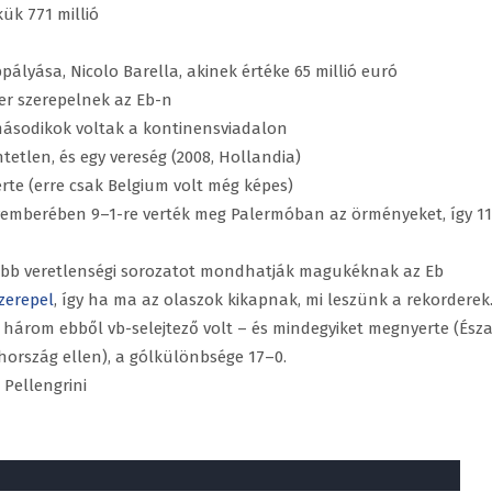
ük 771 millió
pályása, Nicolo Barella, akinek értéke 65 millió euró
er szerepelnek az Eb-n
másodikok voltak a kontinensviadalon
etlen, és egy vereség (2008, Hollandia)
rte (erre csak Belgium volt még képes)
ovemberében 9–1-re verték meg Palermóban az örményeket, így 11
szabb veretlenségi sorozatot mondhatják magukéknak az Eb
zerepel
, így ha ma az olaszok kikapnak, mi leszünk a rekorderek
– három ebből vb-selejtező volt – és mindegyiket megnyerte (Észa
ehország ellen), a gólkülönbsége 17–0.
 Pellengrini