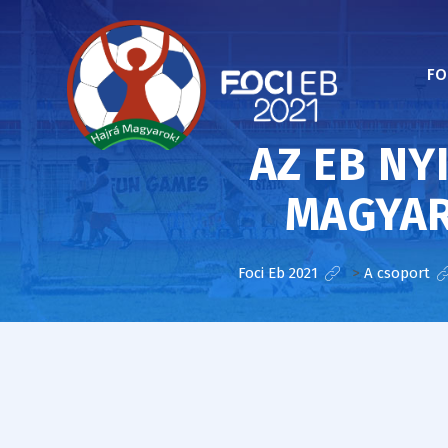
FO
AZ EB N
MAGYAR
Foci Eb 2021
>
A csoport