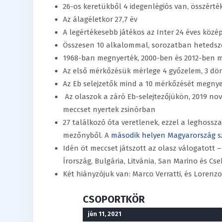
26-os keretükből 4 idegenlégiós van, összérték
Az álagéletkor 27,7 év
A legértékesebb játékos az Inter 24 éves közép
Összesen 10 alkalommal, sorozatban hetedsz
1968-ban megnyerték, 2000-ben és 2012-ben 
Az első mérkőzésük mérlege 4 győzelem, 3 dönt
Az Eb selejzetők mind a 10 mérkőzését megnye
Az olaszok a záró Eb-selejtezőjükön, 2019 n
meccset nyertek zsinórban
27 találkozó óta veretlenek, ezzel a leghos
mezőnyből. A
második helyen Magyarország s
Idén öt meccset játszott az olasz válogatott 
Írország, Bulgária, Litvánia, San Marino és Cs
Két hiányzójuk van: Marco Verratti, és Lorenzo
CSOPORTKÖR
jún 11, 2021