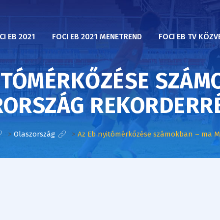
CI EB 2021
FOCI EB 2021 MENETREND
FOCI EB TV KÖZV
YITÓMÉRKŐZÉSE SZÁM
ORSZÁG REKORDERRÉ
>
Olaszország
>
Az Eb nyitómérkőzése számokban – ma Ma