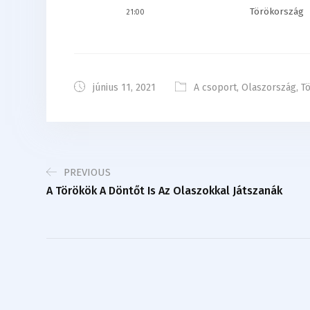
Törökország
21:00
június 11, 2021
A csoport
,
Olaszország
,
T
PREVIOUS
A Törökök A Döntőt Is Az Olaszokkal Játszanák