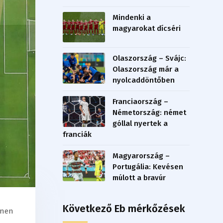
Mindenki a
magyarokat dícséri
Olaszország – Svájc:
Olaszország már a
nyolcaddöntőben
Franciaország –
Németország: német
góllal nyertek a
franciák
Magyarország –
Portugália: Kevésen
múlott a bravúr
Következő Eb mérkőzések
nnen