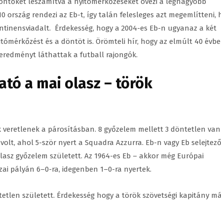
 döntőket leszámítva a nyitómérkőzéseket övezi a legnagyobb
0 ország rendezi az Eb-t, így talán felesleges azt megemlítteni,
ontinensviadalt. Érdekesség, hogy a 2004-es Eb-n ugyanaz a két
itómérkőzést és a döntöt is. Örömteli hír, hogy az elmúlt 40 évb
 eredményt láthattak a futball rajongók.
tó a mai olasz – török
ok veretlenek a párosításban. 8 győzelem mellett 3 döntetlen van
olt, ahol 5-ször nyert a Squadra Azzurra. Eb-n vagy Eb selejtez
asz győzelem született. Az 1964-es Eb – akkor még Európai
ai pályán 6–0-ra, idegenben 1–0-ra nyertek.
tlen született. Érdekesség hogy a török szövetségi kapitány m