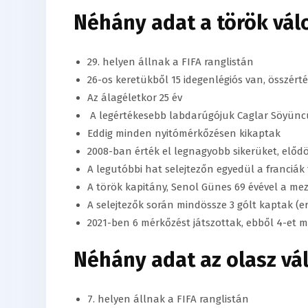
Néhány adat a török vál
29. helyen állnak a FIFA ranglistán
26-os keretükből 15 idegenlégiós van, összérté
Az álagéletkor 25 év
A legértékesebb labdarúgójuk Caglar Söyüncü, 
Eddig minden nyitómérkőzésen kikaptak
2008-ban érték el legnagyobb sikerüket, előd
A legutóbbi hat selejtezőn egyedül a franciá
A török kapitány, Senol Günes 69 évével a me
A selejtezők során mindössze 3 gólt kaptak (e
2021-ben 6 mérkőzést játszottak, ebből 4-et 
Néhány adat az olasz vá
7. helyen állnak a FIFA ranglistán