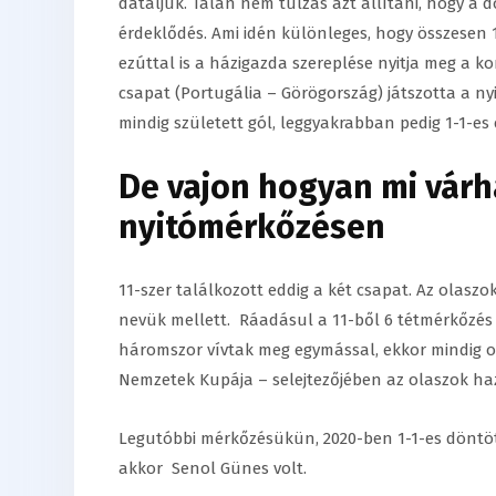
datáljuk. Talán nem túlzás azt állítani, hogy a
érdeklődés. Ami idén különleges, hogy összesen 1
ezúttal is a házigazda szereplése nyitja meg a k
csapat (Portugália – Görögország) játszotta a ny
mindig született gól, leggyakrabban pedig 1-1-es
De vajon hogyan mi várha
nyitómérkőzésen
11-szer találkozott eddig a két csapat. Az olasz
nevük mellett. Ráadásul a 11-ből 6 tétmérkőzés v
háromszor vívtak meg egymással, ekkor mindig ol
Nemzetek Kupája – selejtezőjében az olaszok haz
Legutóbbi mérkőzésükün, 2020-ben 1-1-es döntöte
akkor Senol Günes volt.