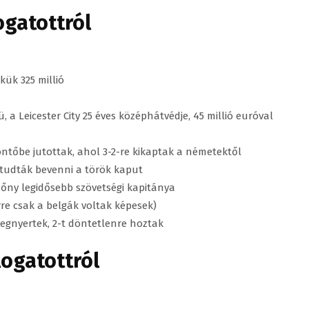
ogatottról
kük 325 millió
a Leicester City 25 éves középhátvédje, 45 millió euróval
öntőbe jutottak, ahol 3-2-re kikaptak a németektől
k tudták bevenni a török kaput
zőny legidősebb szövetségi kapitánya
rre csak a belgák voltak képesek)
megnyertek, 2-t döntetlenre hoztak
logatottról