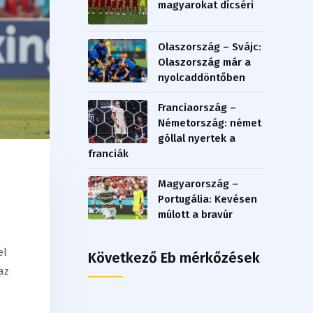
magyarokat dícséri
Olaszország – Svájc:
Olaszország már a
nyolcaddöntőben
Franciaország –
Németország: német
góllal nyertek a
franciák
Magyarország –
Portugália: Kevésen
múlott a bravúr
el
Következő Eb mérkőzések
az