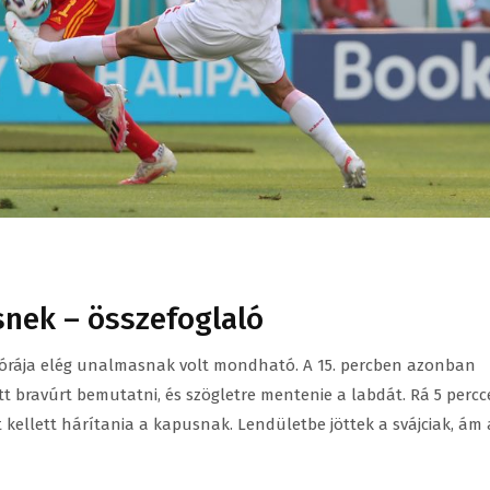
snek – összefoglaló
órája elég unalmasnak volt mondható. A 15. percben azonban
tt bravúrt bemutatni, és szögletre mentenie a labdát. Rá 5 percc
kellett hárítania a kapusnak. Lendületbe jöttek a svájciak, ám 