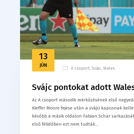
13
JÚN
A csoport
,
Svájc
,
Wales
Svájc pontokat adott Wale
Az A csoport második mérkőzésének első negyed
Kieffer Moore fejese után a svájci kapusnak kelle
később a másik oldalon Fabian Schär sarkazását 
első félidőben ezt nem tudták…