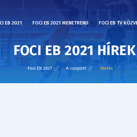
CI EB 2021
FOCI EB 2021 MENETREND
FOCI EB TV KÖZV
FOCI EB 2021 HÍREK
Foci Eb 2021
>
A csoport
>
Wales